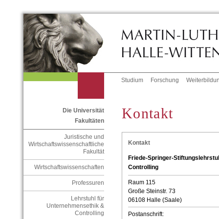
Studium
Forschung
Weiterbildu
Kontakt
Die Universität
Fakultäten
Juristische und
Kontakt
Wirtschaftswissenschaftliche
Fakultät
Friede-Springer-Stiftungslehrst
Controlling
Wirtschaftswissenschaften
Raum 115
Professuren
Große Steinstr. 73
Lehrstuhl für
06108 Halle (Saale)
Unternehmensethik &
Controlling
Postanschrift: