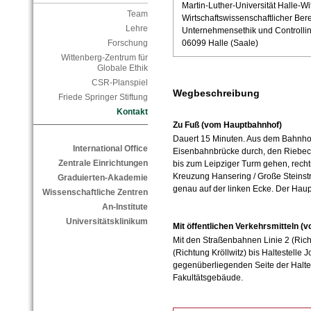
Martin-Luther-Universität Halle-Wi
Team
Wirtschaftswissenschaftlicher Ber
Lehre
Unternehmensethik und Controlli
06099 Halle (Saale)
Forschung
Wittenberg-Zentrum für
Globale Ethik
CSR-Planspiel
Wegbeschreibung
Friede Springer Stiftung
Kontakt
Zu Fuß (vom Hauptbahnhof)
Dauert 15 Minuten. Aus dem Bahnhof
International Office
Eisenbahnbrücke durch, den Riebeck
Zentrale Einrichtungen
bis zum Leipziger Turm gehen, recht
Kreuzung Hansering / Große Steinst
Graduierten-Akademie
genau auf der linken Ecke. Der Haupt
Wissenschaftliche Zentren
An-Institute
Universitätsklinikum
Mit öffentlichen Verkehrsmitteln 
Mit den Straßenbahnen Linie 2 (Rich
(Richtung Kröllwitz) bis Haltestelle J
gegenüberliegenden Seite der Haltes
Fakultätsgebäude.