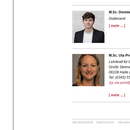
M.Sc. Denni
Doktorand
[ mehr ... ]
M.Sc. Uta Pre
Lehrkraft fü
Große Steins
06108 Halle 
Tel. (0345) 
uta.preil
[ mehr ... ]
Barrierefreiheit
Datenschutz
Disclaim