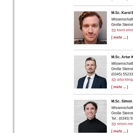
M.Sc. Karol
Wissenschaftl
Große Steins
karol.ehr
[ mehr ... ]
M.Sc. Artur K
Wissenschaftl
Große Steins
(0345) 5523
artur.klin
[ mehr ... ]
M.Sc. Simon
Wissenschaftl
Große Steins
Tel.: (0345) 
simon.mer
[ mehr ... ]