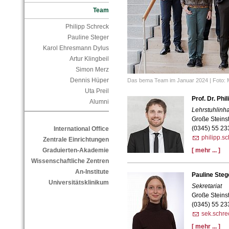
Team
Philipp Schreck
Pauline Steger
Karol Ehresmann Dylus
Artur Klingbeil
Simon Merz
Dennis Hüper
Das bema Team im Januar 2024 | Foto: M
Uta Preil
Prof. Dr. Phi
Alumni
Lehrstuhlinh
Große Steins
(0345) 55 23
International Office
philipp.s
Zentrale Einrichtungen
Graduierten-Akademie
[ mehr ... ]
Wissenschaftliche Zentren
An-Institute
Pauline Steg
Universitätsklinikum
Sekretariat
Große Steins
(0345) 55 23
sek.schre
[ mehr ... ]