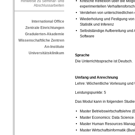
Kritische Reflexion über die Mög
Hinweise zu Seminar- und
Abschlussarbeiten
experimentellen Verhaltensforsc
Verstehen von unterschiedlichen
Wiederholung und Festigung von 
International Office
Statistik und Inferenz
Zentrale Einrichtungen
Selbstständige Aufbereitung und A
Graduierten-Akademie
Software
Wissenschaftliche Zentren
An-Institute
Universitätsklinikum
Sprache
Die Unterrichtssprache ist Deutsch.
Umfang und Anrechnung
Lehre: Wöchentliche Vorlesung und
Leistungspunkte: 5
Das Modul kann in folgenden Studi
Master Betriebswirtschaftslehre (
Master Economics: Data Science 
Master Human Resources Manag
Master Wirtschaftsinformatik (Bus