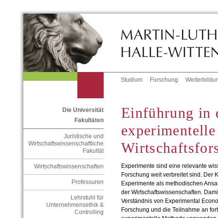
Studium
Forschung
Weiterbildu
Einführung in 
Die Universität
Fakultäten
experimentelle
Juristische und
Wirtschaftsfor
Wirtschaftswissenschaftliche
Fakultät
Experimente sind eine relevante wis
Wirtschaftswissenschaften
Forschung weit verbreitet sind. Der 
Professuren
Experimente als methodischen Ansat
der Wirtschaftswissenschaften. Dami
Lehrstuhl für
Verständnis von Experimental Econo
Unternehmensethik &
Forschung und die Teilnahme an fort
Controlling