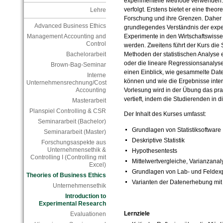
experimentelle Methode verwenden
verfolgt. Erstens bietet er eine theo
Lehre
Forschung und ihre Grenzen. Daher 
Advanced Business Ethics
grundlegendes Verständnis der exper
Experimente in den Wirtschaftswiss
Management Accounting and
Control
werden. Zweitens führt der Kurs die
Methoden der statistischen Analyse 
Bachelorarbeit
oder die lineare Regressionsanalys
Brown-Bag-Seminar
einen Einblick, wie gesammelte Dat
Interne
können und wie die Ergebnisse inter
Unternehmensrechnung/Cost
Vorlesung wird in der Übung das pra
Accounting
vertieft, indem die Studierenden in d
Masterarbeit
Planspiel Controlling & CSR
Der Inhalt des Kurses umfasst:
Seminararbeit (Bachelor)
Grundlagen von Statistiksoftware
Seminararbeit (Master)
Deskriptive Statistik
Forschungsaspekte aus
Unternehmensethik &
Hypothesentests
Controlling I (Controlling mit
Mittelwertvergleiche, Varianzana
Excel)
Grundlagen von Lab- und Feldex
Theories of Business Ethics
Varianten der Datenerhebung mit
Unternehmensethik
Introduction to
Experimental Research
Lernziele
Evaluationen