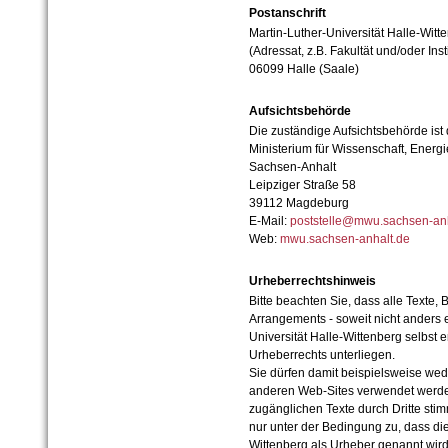
Postanschrift
Martin-Luther-Universität Halle-Witt
(Adressat, z.B. Fakultät und/oder Inst
06099 Halle (Saale)
Aufsichtsbehörde
Die zuständige Aufsichtsbehörde ist
Ministerium für Wissenschaft, Ener
Sachsen-Anhalt
Leipziger Straße 58
39112 Magdeburg
E-Mail:
poststelle@mwu.sachsen-anh
Web:
mwu.sachsen-anhalt.de
Urheberrechtshinweis
Bitte beachten Sie, dass alle Texte, 
Arrangements - soweit nicht anders er
Universität Halle-Wittenberg selbst 
Urheberrechts unterliegen.
Sie dürfen damit beispielsweise wed
anderen Web-Sites verwendet werde
zugänglichen Texte durch Dritte sti
nur unter der Bedingung zu, dass die
Wittenberg als Urheber genannt wird