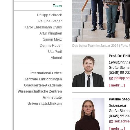
Team
Philipp Schreck
Pauline Steger
Karol Ehresmann Dylus
Artur Klingbeil
Simon Merz
Dennis Hüper
Das bema Team im Januar 2024 | Foto: M
Uta Preil
Prof. Dr. Phi
Alumni
Lehrstuhlinh
Große Steins
(0345) 55 23
International Office
philipp.s
Zentrale Einrichtungen
Graduierten-Akademie
[ mehr ... ]
Wissenschaftliche Zentren
An-Institute
Pauline Steg
Universitätsklinikum
Sekretariat
Große Steins
(0345) 55 23
sek.schre
[ mehr ... ]