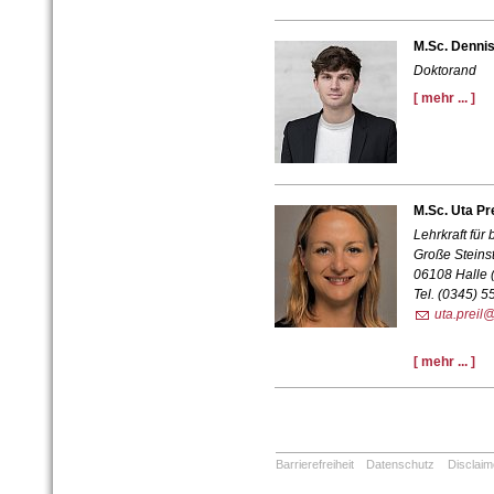
M.Sc. Denni
Doktorand
[ mehr ... ]
M.Sc. Uta Pre
Lehrkraft fü
Große Steins
06108 Halle 
Tel. (0345) 
uta.preil
[ mehr ... ]
Barrierefreiheit
Datenschutz
Disclaim