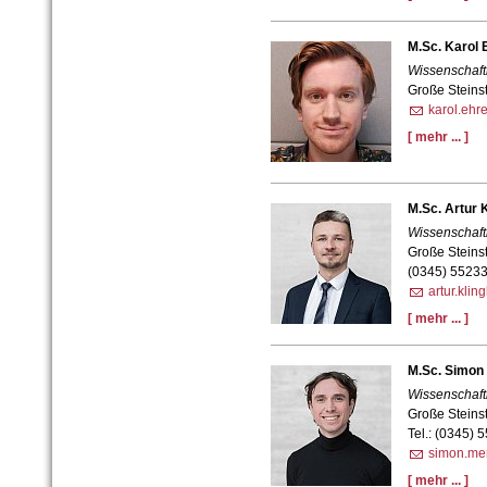
M.Sc. Karol
Wissenschaftl
Große Steins
karol.ehr
[ mehr ... ]
M.Sc. Artur K
Wissenschaftl
Große Steins
(0345) 5523
artur.klin
[ mehr ... ]
M.Sc. Simon
Wissenschaftl
Große Steins
Tel.: (0345) 
simon.mer
[ mehr ... ]