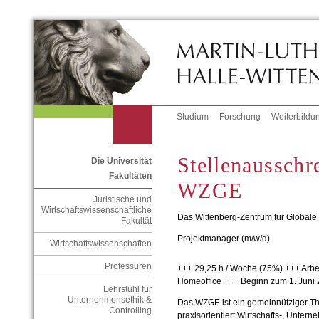
Studium
Forschung
Weiterbildu
Stellenaussch
Die Universität
Fakultäten
WZGE
Juristische und
Wirtschaftswissenschaftliche
Das Wittenberg-Zentrum für Globale 
Fakultät
Projektmanager (m/w/d)
Wirtschaftswissenschaften
Professuren
+++ 29,25 h / Woche (75%) +++ Arbei
Homeoffice +++ Beginn zum 1. Juni
Lehrstuhl für
Unternehmensethik &
Das WZGE ist ein gemeinnütziger Thi
Controlling
praxisorientiert Wirtschafts-, Unter