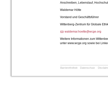
Anschreiben, Lebenslauf, Hochschul
Waldemar Hötte
Vorstand und Geschäftsführer
Wittenberg-Zentrum für Globale Ethik
waldemar.hoette@wcge.org
Weitere Informationen zum Wittenber
unter www.wcge.org sowie bei Linke
Barrierefreiheit
Datenschutz
Disclaim