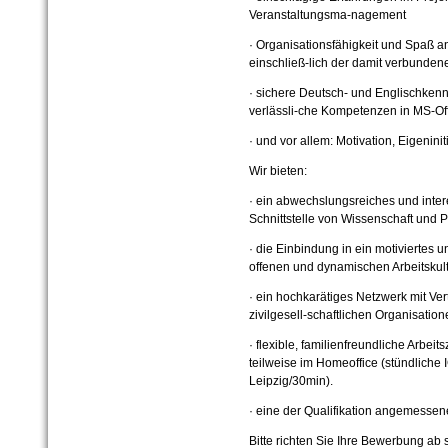
Veranstaltungsma-nagement
·
Organisationsfähigkeit und Spaß an
einschließ-lich der damit verbunden
·
sichere Deutsch- und Englischkennt
verlässli-che Kompetenzen in MS-O
·
und vor allem: Motivation, Eigenini
Wir bieten:
·
ein abwechslungsreiches und inter
Schnittstelle von Wissenschaft und P
·
die Einbindung in ein motiviertes u
offenen und dynamischen Arbeitskultu
·
ein hochkarätiges Netzwerk mit Ve
zivilgesell-schaftlichen Organisatio
·
flexible, familienfreundliche Arbeit
teilweise im Homeoffice (stündlich
Leipzig/30min).
·
eine der Qualifikation angemessen
Bitte richten Sie Ihre Bewerbung ab 