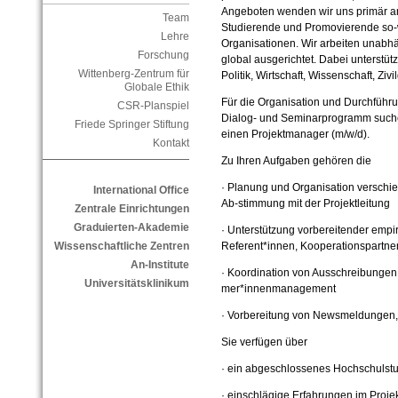
Angeboten wenden wir uns primär a
Team
Studierende und Promovierende so-
Lehre
Organisationen. Wir arbeiten unabhä
Forschung
global ausgerichtet. Dabei unterstü
Wittenberg-Zentrum für
Politik, Wirtschaft, Wissenschaft, Ziv
Globale Ethik
Für die Organisation und Durchführ
CSR-Planspiel
Dialog- und Seminarprogramm suchen 
Friede Springer Stiftung
einen Projektmanager (m/w/d).
Kontakt
Zu Ihren Aufgaben gehören die
·
Planung und Organisation verschie
International Office
Ab-stimmung mit der Projektleitung
Zentrale Einrichtungen
Graduierten-Akademie
·
Unterstützung vorbereitender empir
Referent*innen, Kooperationspartner
Wissenschaftliche Zentren
An-Institute
·
Koordination von Ausschreibungen
Universitätsklinikum
mer*innenmanagement
·
Vorbereitung von Newsmeldungen, 
Sie verfügen über
·
ein abgeschlossenes Hochschulst
·
einschlägige Erfahrungen im Projek