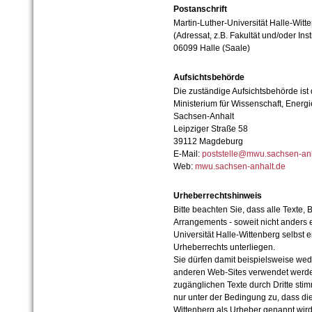
Postanschrift
Martin-Luther-Universität Halle-Witt
(Adressat, z.B. Fakultät und/oder Inst
06099 Halle (Saale)
Aufsichtsbehörde
Die zuständige Aufsichtsbehörde ist
Ministerium für Wissenschaft, Ener
Sachsen-Anhalt
Leipziger Straße 58
39112 Magdeburg
E-Mail:
poststelle@mwu.sachsen-anh
Web:
mwu.sachsen-anhalt.de
Urheberrechtshinweis
Bitte beachten Sie, dass alle Texte, 
Arrangements - soweit nicht anders er
Universität Halle-Wittenberg selbst 
Urheberrechts unterliegen.
Sie dürfen damit beispielsweise wed
anderen Web-Sites verwendet werde
zugänglichen Texte durch Dritte sti
nur unter der Bedingung zu, dass die
Wittenberg als Urheber genannt wird